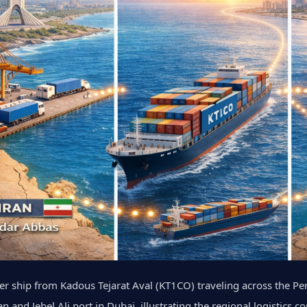
er ship from Kadous Tejarat Aval (KT1CO) traveling across the P
ran and Jebel Ali port in Dubai, illustrating the regional logistics 