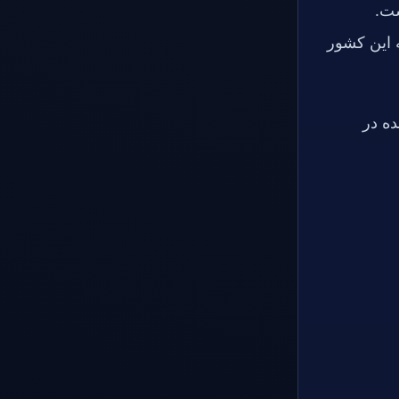
ست.
 این کشور
ده در