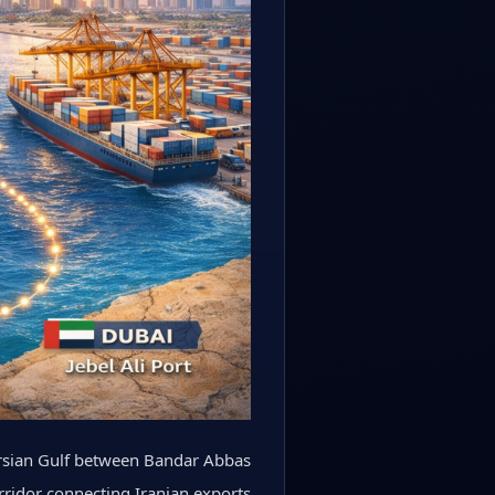
ersian Gulf between Bandar Abbas
corridor connecting Iranian exports