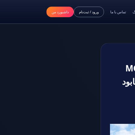
گ
تماس با ما
ورود / ثبت‌نام
داشبورد من
 DC و کانکتور MC4
بود