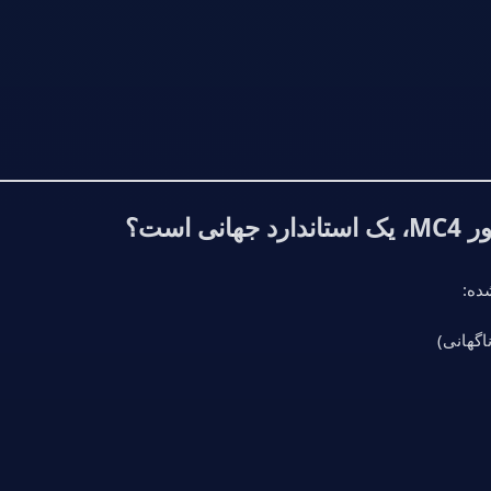
 است؟
اگهانی)