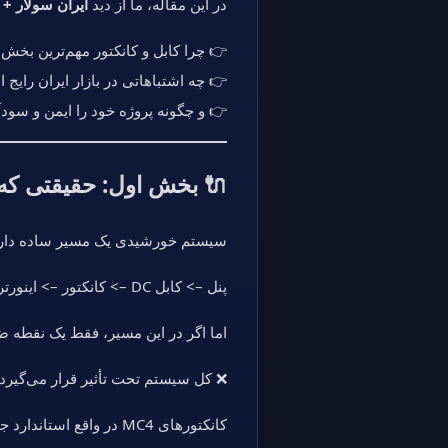
در این مقاله، ما از دید
ایران سولار +
👉 چرا کابل و کانکتور مهم‌ترین بخ
👉 چه اشتباهاتی در بازار ایران رایج
👉 و چگونه پروژه خود را ایمن و سودآو
🔌 بخش اول: حقیقتی که
سیستم خورشیدی یک مسیر ساده دارد
پنل –> کابل DC –> کانکتور –> اینورتر
اما اگر در این مسیر، فقط یک نقطه 
❌ کل سیستم تحت تأثیر قرار می‌گیرد
کانکتورهای MC4 در واقع استاندارد جهانی اتصال هستند و وظیفه دارند جریان DC را با ایمنی و راندمان بالا منتقل کنند