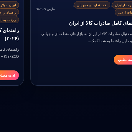
رات از ایران
,
نکات تجارت و منبع یابی
,
ایران سولار
مارس 9, 2026
دات از دبی
راهنمای وارد
واردات به ای
مای کامل صادرات کالا از ایران
راهنمای ک
ه دنبال صادرات کالا از ایران به بازارهای منطقه‌ای و جهانی
(۲۰۲۶)
د، این راهنما به شما کمک…
راهنمای کام
KT1CO + KIEFZCO اگر به دنبال وا
امه مطلب
ادامه مطل