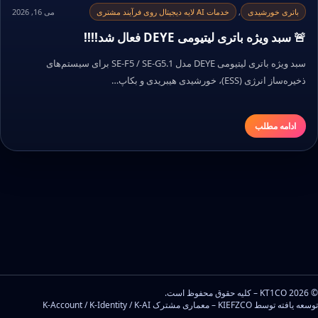
باتری خورشیدی
,
خدمات AI لایه دیجیتال روی فرآیند مشتری
می 16, 2026
🚨 سبد ویژه باتری لیتیومی DEYE فعال شد!!!!
سبد ویژه باتری لیتیومی DEYE مدل SE-F5 / SE-G5.1 برای سیستم‌های
ذخیره‌ساز انرژی (ESS)، خورشیدی هیبریدی و بکاپ…
ادامه مطلب
© 2026 KT1CO – کلیه حقوق محفوظ است.
توسعه یافته توسط KIEFZCO – معماری مشترک K-Account / K-Identity / K-AI