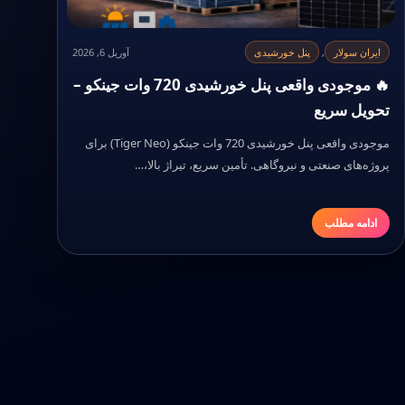
ایران سولار
,
پنل خورشیدی
آوریل 6, 2026
🔥 موجودی واقعی پنل خورشیدی 720 وات جینکو –
تحویل سریع
موجودی واقعی پنل خورشیدی 720 وات جینکو (Tiger Neo) برای
پروژه‌های صنعتی و نیروگاهی. تأمین سریع، تیراژ بالا،…
ادامه مطلب