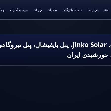
خانه
درباره ما
خدمات بازرگانی
صادرات
واردات
سرمایه گذاران
وبلا
پنل خورشیدی، جینکو 720 وات، Jinko Solar، پنل بای
ی خورشیدی ایران