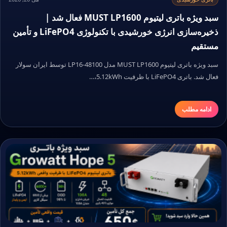
سبد ویژه باتری لیتیوم MUST LP1600 فعال شد |
ذخیره‌سازی انرژی خورشیدی با تکنولوژی LiFePO4 و تأمین
مستقیم
سبد ویژه باتری لیتیوم MUST LP1600 مدل LP16-48100 توسط ایران سولار
فعال شد. باتری LiFePO4 با ظرفیت 5.12kWh،…
ادامه مطلب