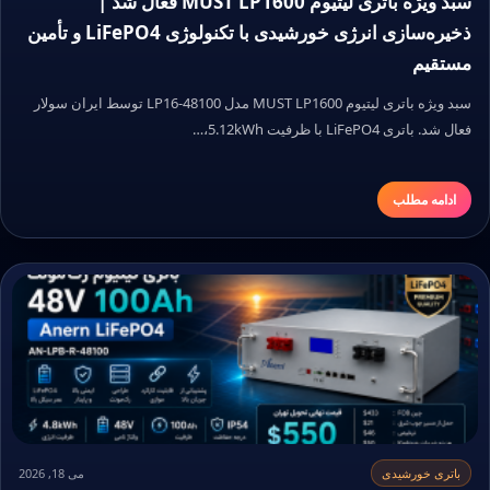
سبد ویژه باتری لیتیوم MUST LP1600 فعال شد |
ذخیره‌سازی انرژی خورشیدی با تکنولوژی LiFePO4 و تأمین
مستقیم
سبد ویژه باتری لیتیوم MUST LP1600 مدل LP16-48100 توسط ایران سولار
فعال شد. باتری LiFePO4 با ظرفیت 5.12kWh،…
ادامه مطلب
باتری خورشیدی
می 18, 2026