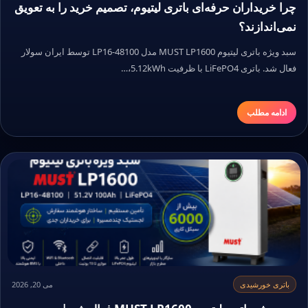
چرا خریداران حرفه‌ای باتری لیتیوم، تصمیم خرید را به تعویق
نمی‌اندازند؟
سبد ویژه باتری لیتیوم MUST LP1600 مدل LP16-48100 توسط ایران سولار
فعال شد. باتری LiFePO4 با ظرفیت 5.12kWh،…
ادامه مطلب
باتری خورشیدی
می 20, 2026