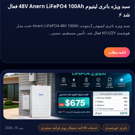
سبد ویژه باتری لیتیوم 48V Anern LiFePO4 100Ah فعال
شد ⚡
سبد ویژه باتری لیتیوم رک‌مونت Anern LiFePO4 48V 100Ah تحت مدل
هوشمند KFUZZY فعال شد. تأمین مستقیم، مسیر…
ادامه مطلب
باتری خورشیدی
,
خدمات AI لایه دیجیتال روی فرآیند مشتری
می 16, 2026