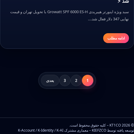
شد ⚡
سبد ویژه اینورتر هیبریدی Growatt SPF 6000 ES-H با تحویل تهران و قیمت
نهایی 347 دلار فعال شد.…
ادامه مطلب
صفحه‌بندی
1
2
3
بعدی
نوشته‌ها
© 2026 KT1CO – کلیه حقوق محفوظ است.
توسعه یافته توسط KIEFZCO – معماری مشترک K-Account / K-Identity / K-AI